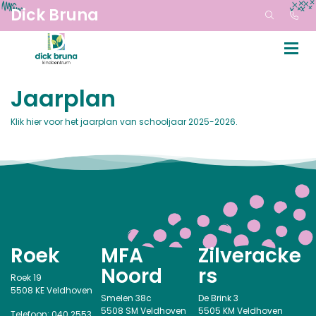
Dick Bruna
Jaarplan
Klik hier voor het jaarplan van schooljaar 2025-2026.
Roek
MFA
Zilveracke
Noord
rs
Roek 19
5508 KE Veldhoven
Smelen 38c
De Brink 3
5508 SM Veldhoven
5505 KM Veldhoven
Telefoon: 040 2553