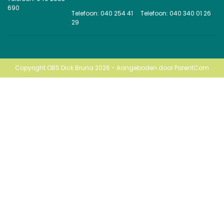
690
Telefoon: 040 254 41
Telefoon: 040 340 01 26
29
Copyright OBS Dick Bruna 2026 - Aangeboden door
ParentCom